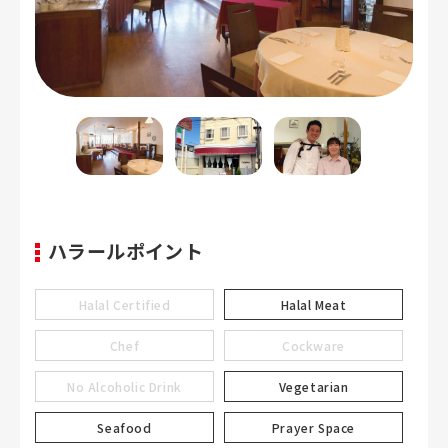
ハラールポイント
Halal Certified
Halal Meat
Chef
Cockware
No Alcoholic Drink
Vegetarian
Seafood
Prayer Space