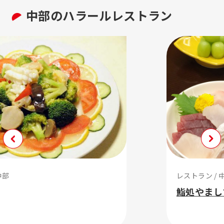
中部の
ハラール
レストラン
レストラン / 中部
鮨処やましち