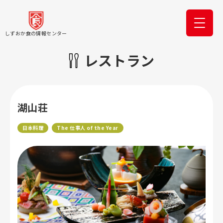
しずおか食の情報センター
レストラン
湖山荘
日本料理
The 仕事人 of the Year