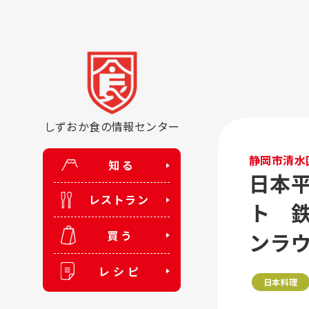
しずおか食の情報センター
静岡市清水
知る
日本
レストラン
ト 
買う
ンラ
レシピ
日本料理