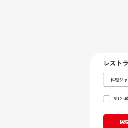
レスト
SDG
検