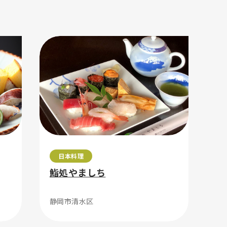
日本料理
鮨処やましち
静岡市清水区