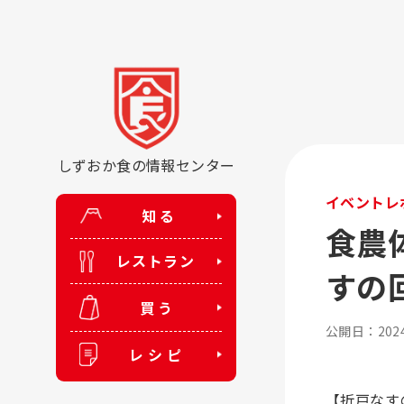
しずおか食の情報センター
イベントレ
知る
食農
レストラン
すの
買う
公開日：2024.
レシピ
【折戸なす