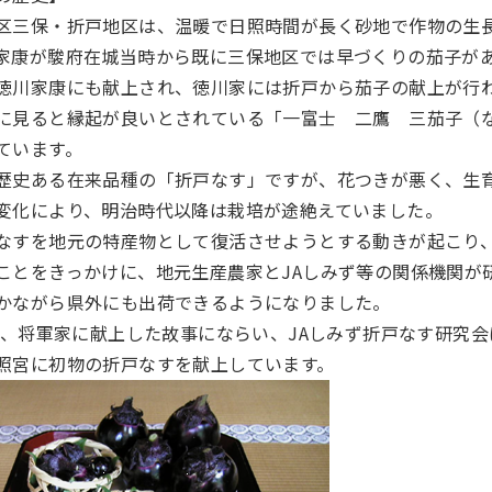
区三保・折戸地区は、温暖で日照時間が長く砂地で作物の生
家康が駿府在城当時から既に三保地区では早づくりの茄子が
徳川家康にも献上され、徳川家には折戸から茄子の献上が行
に見ると縁起が良いとされている「一富士 二鷹 三茄子（
ています。
歴史ある在来品種の「折戸なす」ですが、花つきが悪く、生
変化により、明治時代以降は栽培が途絶えていました。
なすを地元の特産物として復活させようとする動きが起こり
ことをきっかけに、地元生産農家とJAしみず等の関係機関が
かながら県外にも出荷できるようになりました。
から、将軍家に献上した故事にならい、JAしみず折戸なす研究
照宮に初物の折戸なすを献上しています。