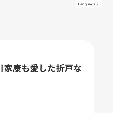
Language
川家康も愛した折戸な