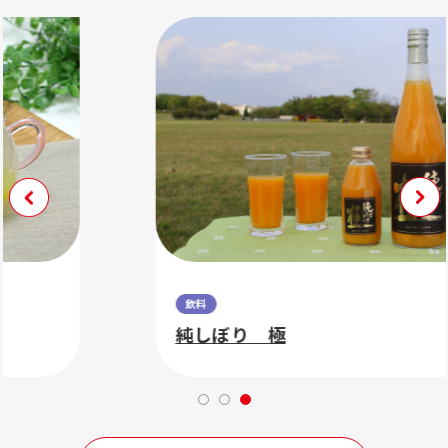
飲料
純しぼり 極