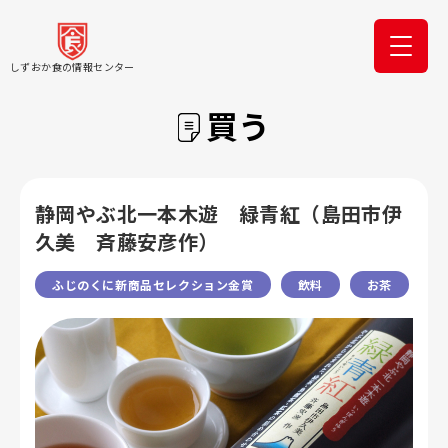
しずおか食の情報センター
買う
静岡やぶ北一本木遊 緑青紅（島田市伊
久美 斉藤安彦作）
ふじのくに新商品セレクション金賞
飲料
お茶