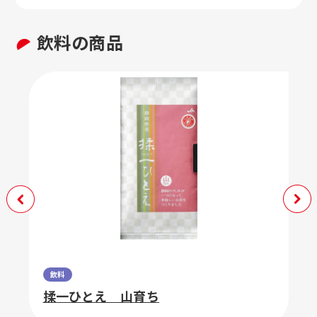
飲料の商品
飲料
揉一ひとえ 山育ち