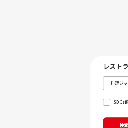
レスト
SDG
検