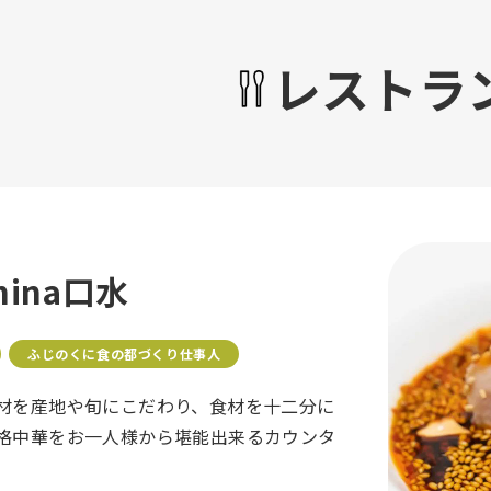
レストラ
hina口水
ふじのくに食の都づくり仕事人
材を産地や旬にこだわり、食材を十二分に
格中華をお一人様から堪能出来るカウンタ
。