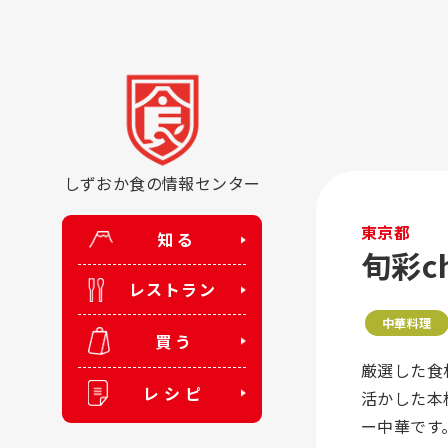
しずおか食の情報センター
東京都
知る
旬彩c
レストラン
中華料理
買う
厳選した食
レシピ
活かした本
ー中華です