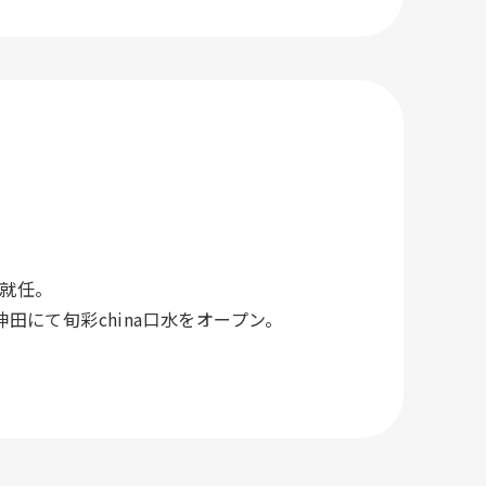
に就任。
田にて旬彩china口水をオープン。