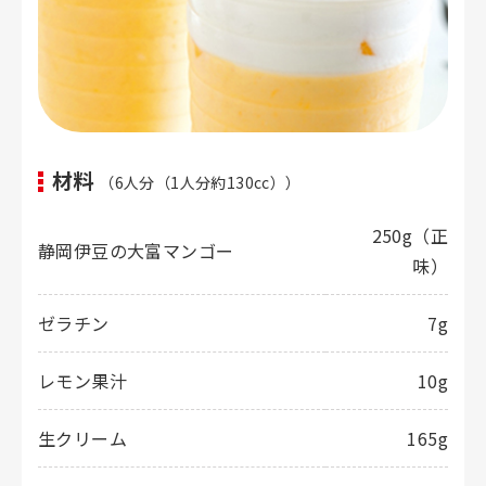
材料
（6人分（1人分約130cc））
250g（正
静岡伊豆の大富マンゴー
味）
ゼラチン
7g
レモン果汁
10g
生クリーム
165g