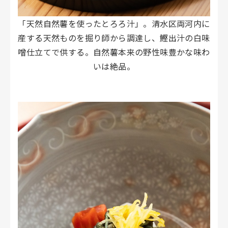
「天然自然薯を使ったとろろ汁」。清水区両河内に
産する天然ものを掘り師から調達し、鰹出汁の白味
噌仕立てで供する。自然薯本来の野性味豊かな味わ
いは絶品。