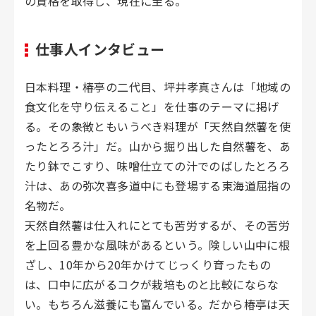
の資格を取得し、現在に至る。
仕事人インタビュー
日本料理・椿亭の二代目、坪井孝真さんは「地域の
食文化を守り伝えること」を仕事のテーマに掲げ
る。その象徴ともいうべき料理が「天然自然薯を使
ったとろろ汁」だ。山から掘り出した自然薯を、あ
たり鉢でこすり、味噌仕立ての汁でのばしたとろろ
汁は、あの弥次喜多道中にも登場する東海道屈指の
名物だ。
天然自然薯は仕入れにとても苦労するが、その苦労
を上回る豊かな風味があるという。険しい山中に根
ざし、10年から20年かけてじっくり育ったもの
は、口中に広がるコクが栽培ものと比較にならな
い。もちろん滋養にも富んでいる。だから椿亭は天