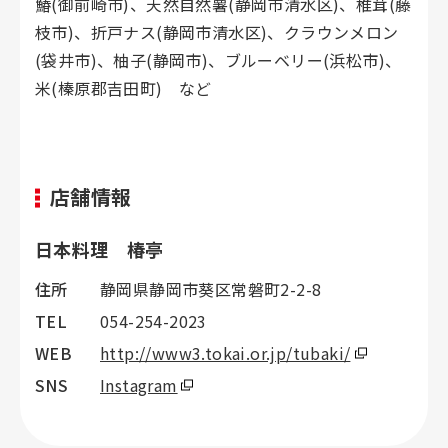
鰆(御前崎市)、天然自然薯(静岡市清水区)、椎茸(藤
枝市)、折戸ナス(静岡市清水区)、クラウンメロン
(袋井市)、柚子(静岡市)、ブルーベリー(浜松市)、
米(榛原郡吉田町) など
店舗情報
日本料理 椿亭
住所
静岡県静岡市葵区常磐町2-2-8
TEL
054-254-2023
WEB
http://www3.tokai.or.jp/tubaki/
SNS
Instagram