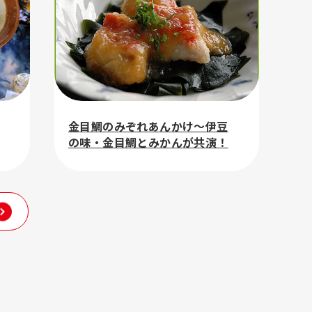
金目鯛のみぞれあんかけ～伊豆
の味・金目鯛とみかんが共演！