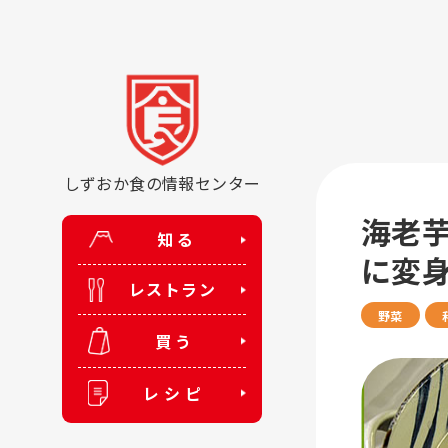
しずおか食の情報センター
海老
知る
に変
レストラン
野菜
買う
レシピ