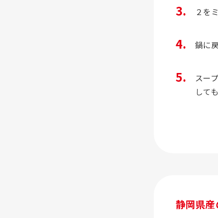
２をミ
鍋に
スー
して
静岡県産