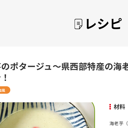
レシピ
芋のポタージュ～県西部特産の海
身！
和風
材料
海老芋（