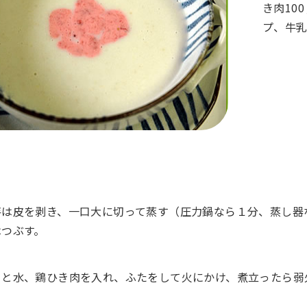
き肉10
プ、牛
芋は皮を剥き、一口大に切って蒸す（圧力鍋なら１分、蒸し器
はつぶす。
１と水、鶏ひき肉を入れ、ふたをして火にかけ、煮立ったら弱