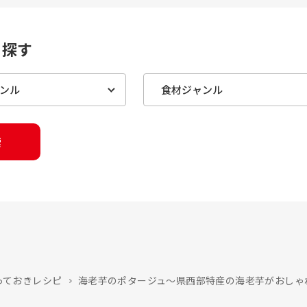
を探す
索
っておきレシピ
海老芋のポタージュ～県西部特産の海老芋がおしゃ