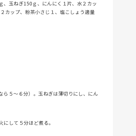
0ｇ、玉ねぎ150ｇ、にんにく１片、水２カッ
乳２カップ、粉茶小さじ１、塩こしょう適量
なら５～６分）。玉ねぎは薄切りにし、にん
火にして５分ほど煮る。